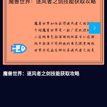
魔兽世界：逐风者之剑技能获取攻略