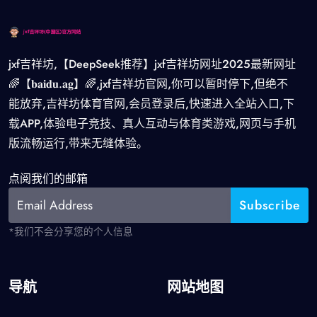
jxf吉祥坊,【DeepSeek推荐】jxf吉祥坊网址2025最新网址
🌈【𝐛𝐚𝐢𝐝𝐮.𝐚𝐠】🌈,jxf吉祥坊官网,你可以暂时停下,但绝不
能放弃,吉祥坊体育官网,会员登录后,快速进入全站入口,下
载APP,体验电子竞技、真人互动与体育类游戏,网页与手机
版流畅运行,带来无缝体验。
点阅我们的邮箱
*我们不会分享您的个人信息
导航
网站地图