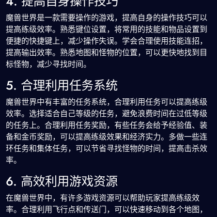
4. 提高自身操作技巧
魔兽世界是一款需要操作的游戏，提高自身的操作技巧可以
提高练级效率。熟悉键位设置，将常用的技能和物品设置到
便捷的快捷键上，减少操作失误。学会合理使用技能连招，
提高输出效率。熟悉地图和怪物的位置，可以更快地找到目
标怪物，减少寻找时间。
5. 合理利用任务系统
魔兽世界中有丰富的任务系统，合理利用任务可以提高练级
效率。选择适合自己等级的任务，避免浪费时间在过低等级
的任务上。合理利用任务奖励，有些任务会给予经验值、装
备和金币奖励，可以提高练级效果和经济实力。多做一些连
环任务和集体任务，可以节省寻找怪物的时间，提高击杀效
率。
6. 高效利用游戏资源
在魔兽世界中，有许多游戏资源可以帮助玩家提高练级效
率。合理利用飞行点和传送门，可以快速移动到各个地图，